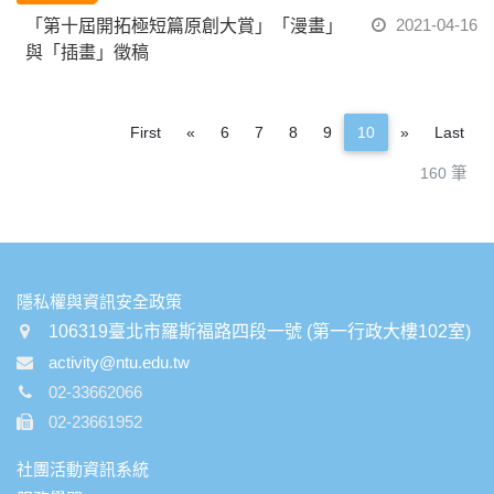
2021-04-16
「第十屆開拓極短篇原創大賞」「漫畫」
與「插畫」徵稿
Previous
Next
First
«
6
7
8
9
10
»
Last
160 筆
:::
隱私權與資訊安全政策
106319臺北市羅斯福路四段一號 (第一行政大樓102室)
activity@ntu.edu.tw
02-33662066
02-23661952
社團活動資訊系統